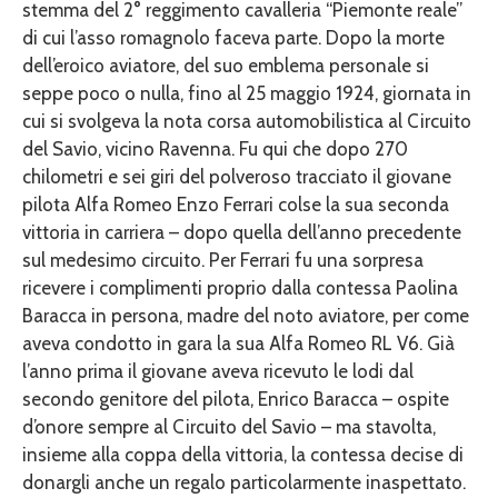
stemma del 2° reggimento cavalleria “Piemonte reale”
di cui l’asso romagnolo faceva parte. Dopo la morte
dell’eroico aviatore, del suo emblema personale si
seppe poco o nulla, fino al 25 maggio 1924, giornata in
cui si svolgeva la nota corsa automobilistica al Circuito
del Savio, vicino Ravenna. Fu qui che dopo 270
chilometri e sei giri del polveroso tracciato il giovane
pilota Alfa Romeo Enzo Ferrari colse la sua seconda
vittoria in carriera – dopo quella dell’anno precedente
sul medesimo circuito. Per Ferrari fu una sorpresa
ricevere i complimenti proprio dalla contessa Paolina
Baracca in persona, madre del noto aviatore, per come
aveva condotto in gara la sua Alfa Romeo RL V6. Già
l’anno prima il giovane aveva ricevuto le lodi dal
secondo genitore del pilota, Enrico Baracca – ospite
d’onore sempre al Circuito del Savio – ma stavolta,
insieme alla coppa della vittoria, la contessa decise di
donargli anche un regalo particolarmente inaspettato.