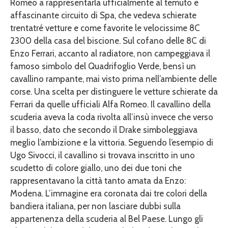
Romeo a rappresentarla ufficialmente al temuto e
affascinante circuito di Spa, che vedeva schierate
trentatré vetture e come favorite le velocissime 8C
2300 della casa del biscione. Sul cofano delle 8C di
Enzo Ferrari, accanto al radiatore, non campeggiava il
famoso simbolo del Quadrifoglio Verde, bensì un
cavallino rampante, mai visto prima nell’ambiente delle
corse. Una scelta per distinguere le vetture schierate da
Ferrari da quelle ufficiali Alfa Romeo. Il cavallino della
scuderia aveva la coda rivolta all’insù invece che verso
il basso, dato che secondo il Drake simboleggiava
meglio l’ambizione e la vittoria. Seguendo l’esempio di
Ugo Sivocci, il cavallino si trovava inscritto in uno
scudetto di colore giallo, uno dei due toni che
rappresentavano la città tanto amata da Enzo:
Modena. L’immagine era coronata dai tre colori della
bandiera italiana, per non lasciare dubbi sulla
appartenenza della scuderia al Bel Paese. Lungo gli