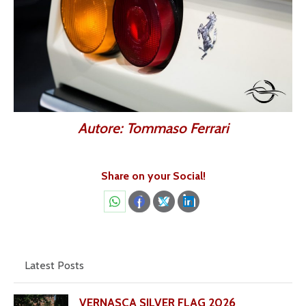
Autore: Tommaso Ferrari
Share on your Social!
Share
Share
Share
Share
on
on
on
on
WhatsApp
Facebook
X
LinkedIn
Latest Posts
VERNASCA SILVER FLAG 2026