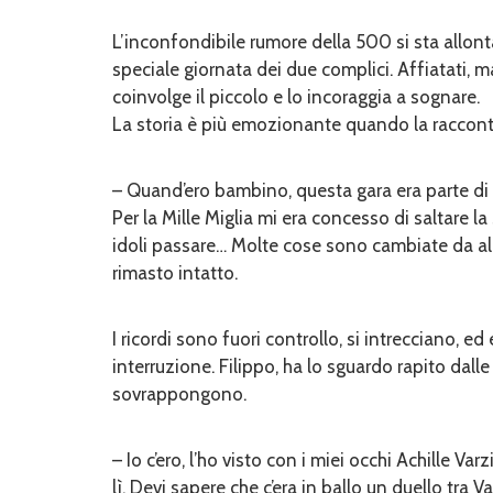
L’inconfondibile rumore della 500 si sta allon
speciale giornata dei due complici. Affiatati, 
coinvolge il piccolo e lo incoraggia a sognare.
La storia è più emozionante quando la racconta
– Quand’ero bambino, questa gara era parte di n
Per la Mille Miglia mi era concesso di saltare l
idoli passare… Molte cose sono cambiate da allor
rimasto intatto.
I ricordi sono fuori controllo, si intrecciano
interruzione. Filippo, ha lo sguardo rapito dall
sovrappongono.
– Io c’ero, l’ho visto con i miei occhi Achille Var
lì. Devi sapere che c’era in ballo un duello tra 