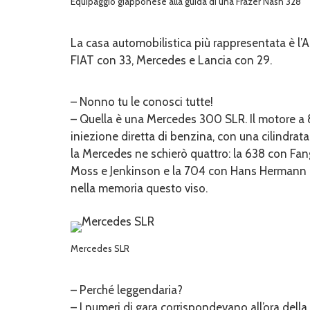
Equipaggio giapponese alla guida di una Frazer Nash 328
La casa automobilistica più rappresentata è l’A
FIAT con 33, Mercedes e Lancia con 29.
– Nonno tu le conosci tutte!
– Quella è una Mercedes 300 SLR. Il motore a 8
iniezione diretta di benzina, con una cilindrat
la Mercedes ne schierò quattro: la 638 con Fangi
Moss e Jenkinson e la 704 con Hans Hermann ch
nella memoria questo viso.
Mercedes SLR
– Perché leggendaria?
– I numeri di gara corrispondevano all’ora dell