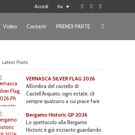
Accedi
Ita
Facebook
Instagram
YouTube
page
page
page
opens
opens
opens
Video
Contatti
PRENDI PARTE
Search:
in
in
in
new
new
new
window
window
window
Latest Posts
VERNASCA SILVER FLAG 2026
All’ombra del castello di
Castell’Arquato, ogni estate, c’è
sempre qualcuno a cui piace fare
le cose
Bergamo Historic GP 2026
Lo spettacolo alla Bergamo
Historic è già inizianto guardando