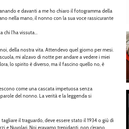
tanando e davanti a me ho chiaro il fotogramma della
mano nella mano, il nonno con la sua voce rassicurante
 chi l’ha vissuta…
oi, della nostra vita. Attendevo quel giorno per mesi.
a scuola, mi alzavo di notte per andare a vedere i miei
a, lo spirito è diverso, ma il fascino quello no, è
, ed escono come una cascata impetuosa senza
e parole del nonno. La verità e la leggenda si
zi tagliare il traguardo, deve essere stato il 1934 o giù di
Varzi e Nuvolari. Noi eravamo trepidanti, non c’erano