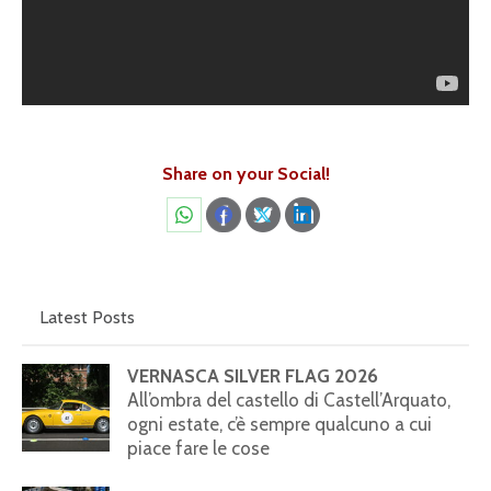
Share on your Social!
Share
Share
Share
Share
on
on
on
on
WhatsApp
Facebook
X
LinkedIn
Latest Posts
VERNASCA SILVER FLAG 2026
All’ombra del castello di Castell’Arquato,
ogni estate, c’è sempre qualcuno a cui
piace fare le cose