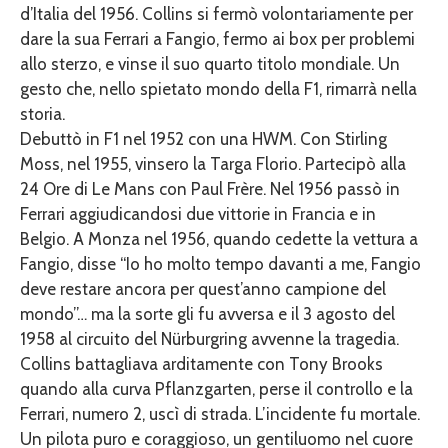
d’Italia del 1956. Collins si fermò volontariamente per
dare la sua Ferrari a Fangio, fermo ai box per problemi
allo sterzo, e vinse il suo quarto titolo mondiale. Un
gesto che, nello spietato mondo della F1, rimarrà nella
storia.
Debuttò in F1 nel 1952 con una HWM. Con Stirling
Moss, nel 1955, vinsero la Targa Florio. Partecipò alla
24 Ore di Le Mans con Paul Frère. Nel 1956 passò in
Ferrari aggiudicandosi due vittorie in Francia e in
Belgio. A Monza nel 1956, quando cedette la vettura a
Fangio, disse “Io ho molto tempo davanti a me, Fangio
deve restare ancora per quest’anno campione del
mondo”… ma la sorte gli fu avversa e il 3 agosto del
1958 al circuito del Nürburgring avvenne la tragedia.
Collins battagliava arditamente con Tony Brooks
quando alla curva Pflanzgarten, perse il controllo e la
Ferrari, numero 2, uscì di strada. L’incidente fu mortale.
Un pilota puro e coraggioso, un gentiluomo nel cuore