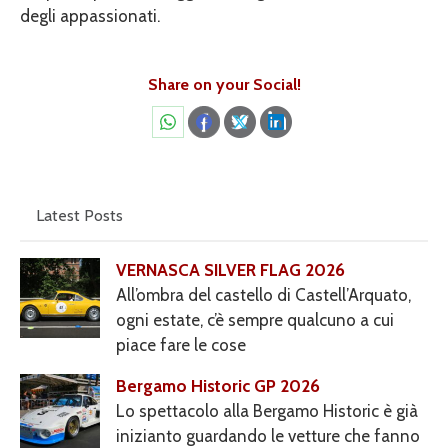
degli appassionati.
Share on your Social!
Share
Share
Share
Share
on
on
on
on
WhatsApp
Facebook
X
LinkedIn
Latest Posts
VERNASCA SILVER FLAG 2026
All’ombra del castello di Castell’Arquato,
ogni estate, c’è sempre qualcuno a cui
piace fare le cose
Bergamo Historic GP 2026
Lo spettacolo alla Bergamo Historic è già
inizianto guardando le vetture che fanno